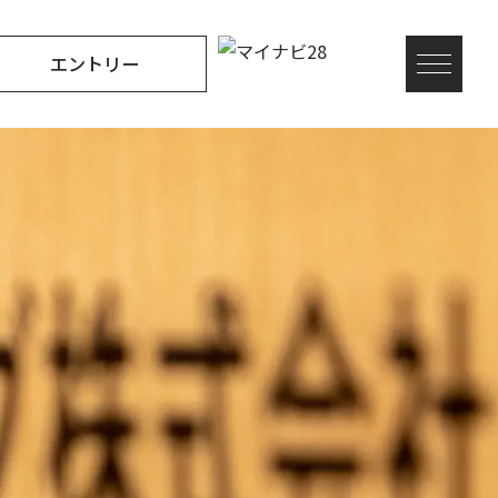
エントリー
M
E
N
U