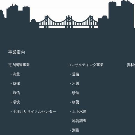
事業案内
電力関連事業
コンサルティング事業
資材
測量
道路
伐採
河川
通信
砂防
環境
橋梁
十津川リサイクルセンター
上下水道
地質調査
測量