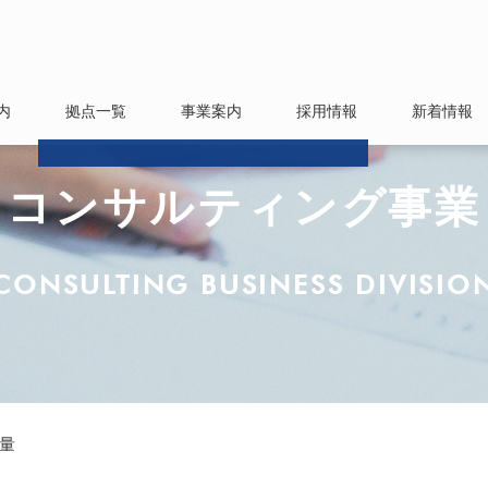
内
拠点一覧
事業案内
採用情報
新着情報
拶
要
者数
制
針・情報セキュリティ基本方針
本店
大阪本社
東京支社
和歌山支店
名古屋支店
福岡支店
各営業所
電力関連事業
コンサルティング事業
資材価格調査事業
太洋スカイホールディングスについて
コンサルティング事業
CONSULTING BUSINESS DIVISIO
量