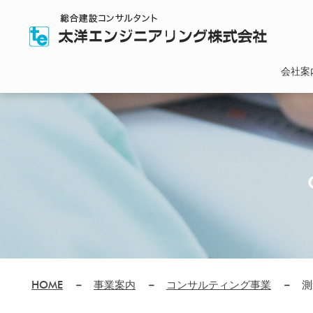
会社案
社長挨
沿革
会社概
有資格
組織体
品質方
HOME
事業案内
コンサルティング事業
測