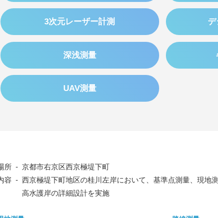
3次元レーザー計測
デ
深浅測量
UAV測量
場所 -
京都市右京区西京極堤下町
内容 -
西京極堤下町地区の桂川左岸において、基準点測量、現地
高水護岸の詳細設計を実施