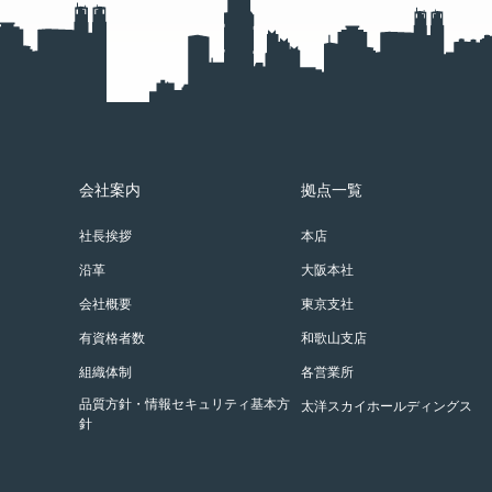
会社案内
拠点一覧
社長挨拶
本店
沿革
大阪本社
会社概要
東京支社
有資格者数
和歌山支店
組織体制
各営業所
品質方針・情報セキュリティ基本方
太洋スカイホールディングス
針