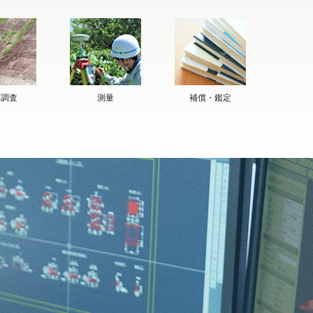
質調査
測量
補償・鑑定