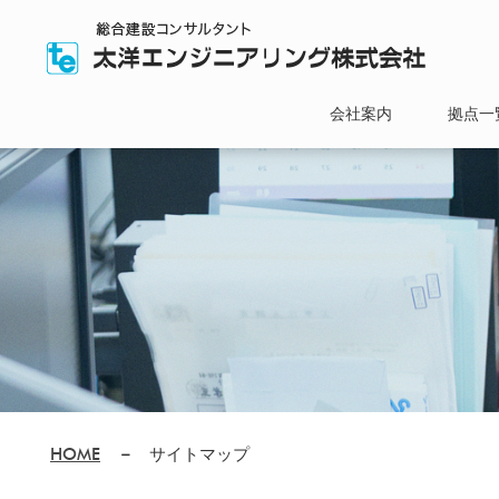
会社案内
拠点一
社長挨拶
沿革
会社概要
有資格者数
組織体制
品質方針・情報セキュリ
本店
大阪本
東京支
和歌山
名古屋
福岡支
各営業
太洋ス
HOME
サイトマップ