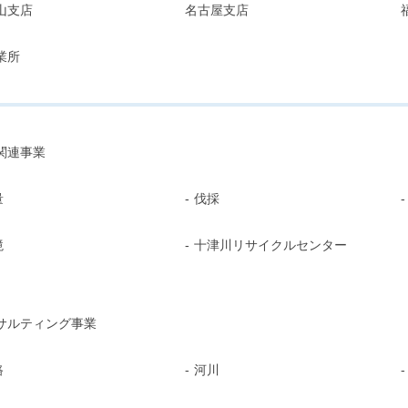
山支店
名古屋支店
業所
関連事業
量
伐採
境
十津川
リサイクルセンター
サルティング事業
路
河川