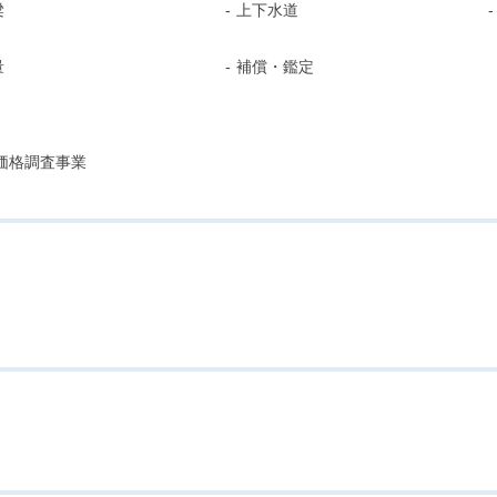
梁
上下水道
量
補償・鑑定
価格調査事業