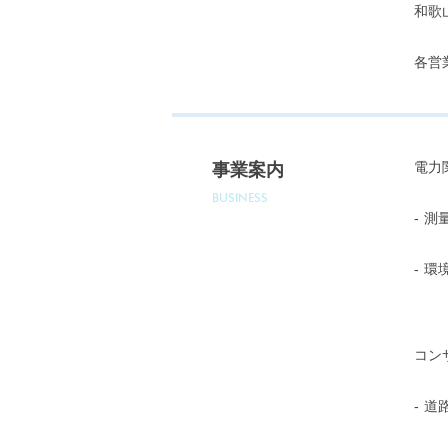
和歌
各営
電力
事業案内
BUSINESS
測
環
コン
道